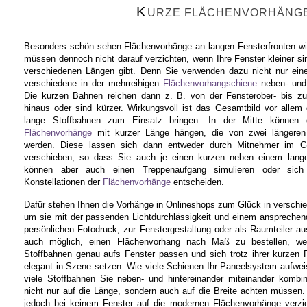
K
URZE FLÄCHENVORHÄNG
Besonders schön sehen Flächenvorhänge an langen Fensterfronten wi
müssen dennoch nicht darauf verzichten, wenn Ihre Fenster kleiner si
verschiedenen Längen gibt. Denn Sie verwenden dazu nicht nur ein
verschiedene in der mehrreihigen
Flächenvorhangschiene
neben- und h
Die kurzen Bahnen reichen dann z. B. von der Fensterober- bis zu
hinaus oder sind kürzer. Wirkungsvoll ist das Gesamtbild vor alle
lange Stoffbahnen zum Einsatz bringen. In der Mitte könne
Flächenvorhänge
mit kurzer Länge hängen, die von zwei längere
werden. Diese lassen sich dann entweder durch Mitnehmer im G
verschieben, so dass Sie auch je einen kurzen neben einem lange
können aber auch einen Treppenaufgang simulieren oder sich
Konstellationen der
Flächenvorhänge
entscheiden.
Dafür stehen Ihnen die Vorhänge in Onlineshops zum Glück in verschi
um sie mit der passenden Lichtdurchlässigkeit und einem anspreche
persönlichen Fotodruck, zur Fenstergestaltung oder als Raumteiler 
auch möglich, einen Flächenvorhang nach Maß zu bestellen, w
Stoffbahnen genau aufs Fenster passen und sich trotz ihrer kurzen 
elegant in Szene setzen. Wie viele Schienen Ihr Paneelsystem aufweis
viele Stoffbahnen Sie neben- und hintereinander miteinander kombi
nicht nur auf die Länge, sondern auch auf die Breite achten müsse
jedoch bei keinem Fenster auf die modernen Flächenvorhänge verzi