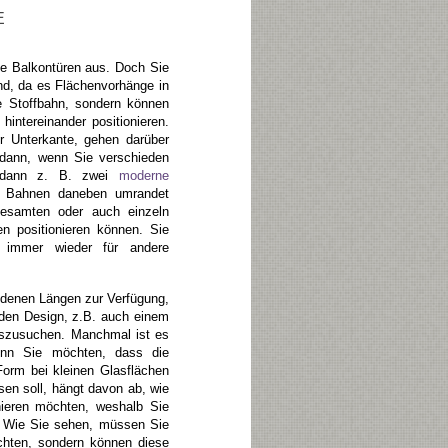
E
e Balkontüren aus. Doch Sie
nd, da es Flächenvorhänge in
e Stoffbahn, sondern können
intereinander positionieren.
r Unterkante, gehen darüber
m dann, wenn Sie verschieden
n dann z. B. zwei
moderne
n Bahnen daneben umrandet
esamten oder auch einzeln
n positionieren können. Sie
 immer wieder für andere
edenen Längen zur Verfügung,
nden Design, z.B. auch einem
auszusuchen. Manchmal ist es
enn Sie möchten, dass die
Form bei kleinen Glasflächen
en soll, hängt davon ab, wie
nieren möchten, weshalb Sie
n. Wie Sie sehen, müssen Sie
chten, sondern können diese