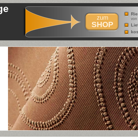
ge
Rie
zum
von 
SHOP
Lie
kos